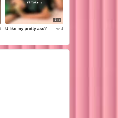
99 Tokens
1
U like my pretty ass?
8
4