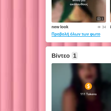
Μόνο για
ακόλουθους
1
new look
34
Προβολή όλων των φωτο
Βίντεο
1
111 Tokens