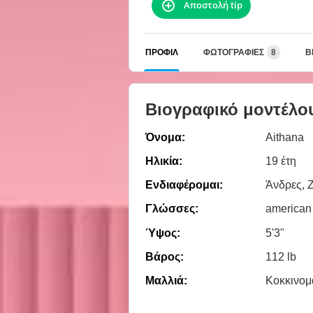
Αποστολή tip
ΠΡΟΦΊΛ
ΦΩΤΟΓΡΑΦΊΕΣ
8
Β
Βιογραφικό μοντέλο
Όνομα:
Aithana
Ηλικία:
19 έτη
Ενδιαφέρομαι:
Άνδρες, 
Γλώσσες:
american
Ύψος:
5'3"
Βάρος:
112 lb
Μαλλιά:
Κοκκινομ