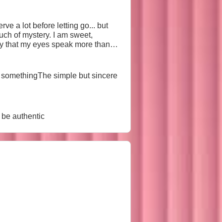
ve a lot before letting go... but
ouch of mystery. I am sweet,
e. 🔥
l somethingThe simple but sincere
 be authentic