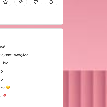
ανά
ος-α/Ισπανός-ίδα
σμένο
ίο
ίο
ικό
le