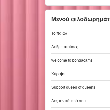
Μενού φιλοδωρημά
Το παίζω
Δείξε πατούσες
welcome to bongacams
Χόρεψε
Support queen of queens
Δες την κάμερά σου