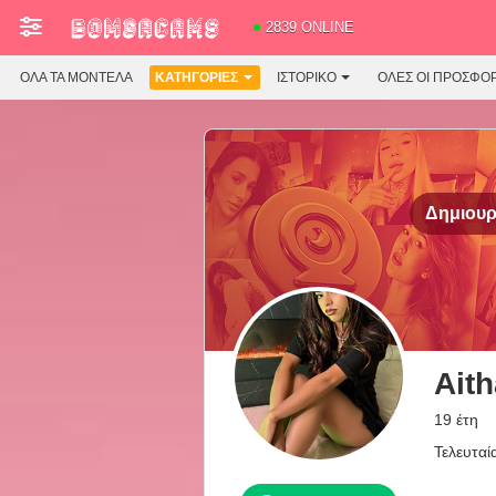
2839 ONLINE
ΌΛΑ ΤΑ ΜΟΝΤΈΛΑ
ΚΑΤΗΓΟΡΊΕΣ
ΙΣΤΟΡΙΚΌ
ΟΛΕΣ ΟΙ ΠΡΟΣΦΟ
Δημιουρ
Ait
19 έτη
Τελευταί