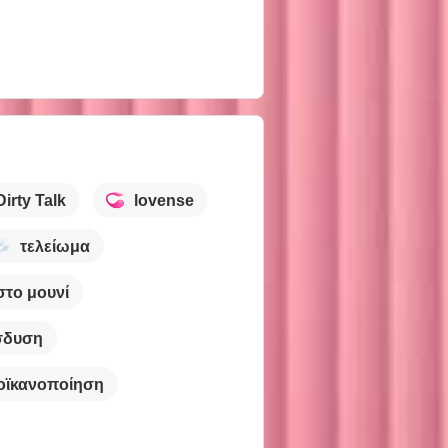
Dirty Talk
lovense
τελείωμα
το μουνί
ίσδυση
οϊκανοποίηση