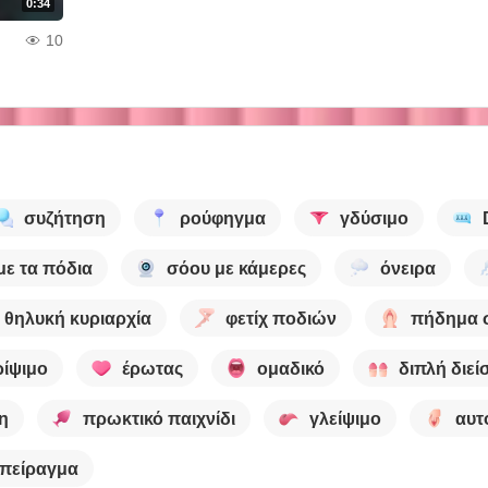
0:34
10
συζήτηση
ρούφηγμα
γδύσιμο
με τα πόδια
σόου με κάμερες
όνειρα
θηλυκή κυριαρχία
φετίχ ποδιών
πήδημα σ
ρίψιμο
έρωτας
ομαδικό
διπλή διε
η
πρωκτικό παιχνίδι
γλείψιμο
αυτ
πείραγμα