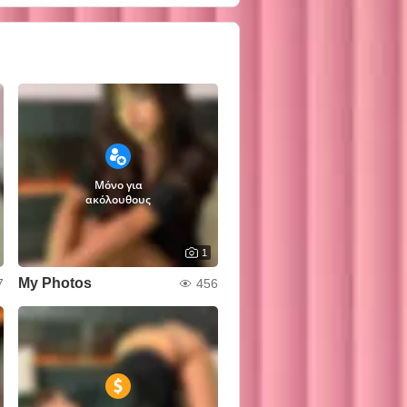
Μόνο για
ακόλουθους
1
My Photos
7
456