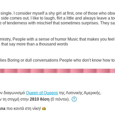
ingle. I consider myself a shy girl at first, one of those who obser
ide comes out. I like to laugh, flirt a little and always leave a t
s with mischief that sometimes surprises. They say that my eyes speak more than I
ce I also like to provoke smiles and raise the temperature a littl
emistry, People with a sense of humor Music that makes you fee
ks that say more than a thousand words
lies Boring or dull conversations People who don't know how to
ον διαγωνισμό
Queen of Queens
της Λατινικής Αμερικής.
ν τη στιγμή στην
2810 θέση
(0 πόντοι).
ana
πιο κοντά στη
νίκη!