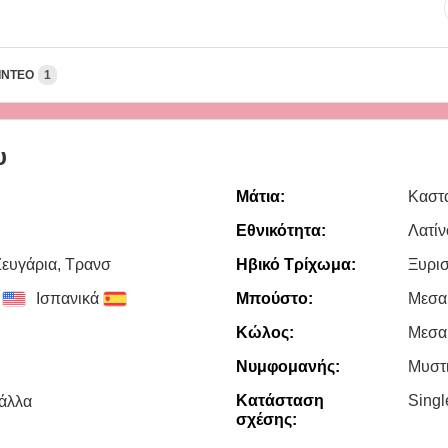
ΊΝΤΕΟ
1
υ
Μάτια:
Καστ
Εθνικότητα:
Λατίν
Zευγάρια, Τρανσ
Ηβικό Τρίχωμα:
Ξυρι
Ισπανικά
Μπούστο:
Μεσα
Κώλος:
Μεσα
Νυμφομανής:
Μυστ
Κατάσταση
Sing
άλλα
σχέσης: