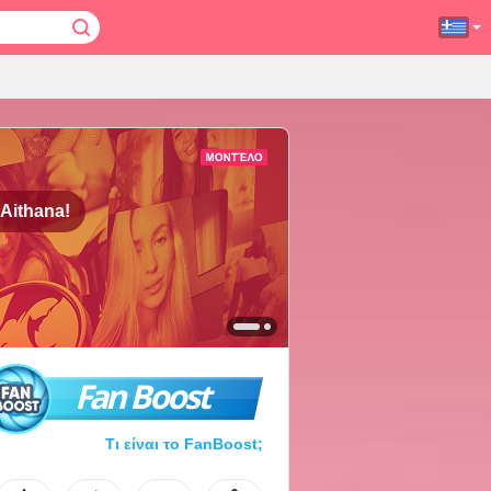
Aithana!
Fan Boost
Τι είναι το FanBoost;