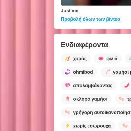
Just me
Προβολή όλων των βίντεο
Ενδιαφέροντα
χορός
φιλιά
ohmibod
γαμήσι 
απολαμβάνοντας
σκληρό γαμήσι
τ
γρήγορη αυτοϊκανοποίησ
χωρίς εσώρουχα