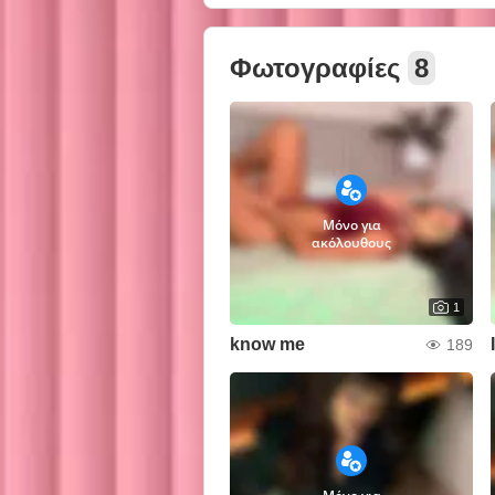
Φωτογραφίες
8
Μόνο για
ακόλουθους
1
know me
189