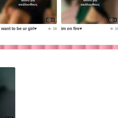
Μόνο για
Μόνο για
ακόλουθους
ακόλουθους
1
1
i want to be ur girl♥
im on fire♥
38
3