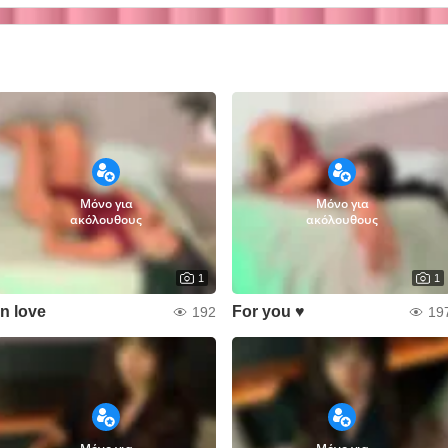
Μόνο για
Μόνο για
ακόλουθους
ακόλουθους
1
1
In love
For you ♥
192
19